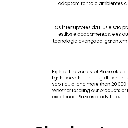
adaptam tanto a ambientes clá
Os interruptores da Pluzie são pr
estilos e acabamentos, eles a
tecnologia avançada, garantem 
Explore the variety of Pluzie elect
lights
,
sockets
,
pins
,
plugs
It is
chann
São Paulo, and more than 20,000 sq
Whether reselling our products or 
excellence. Pluzie is ready to buil