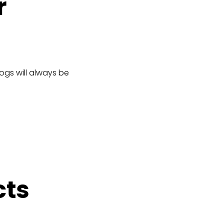
r
logs will always be
cts