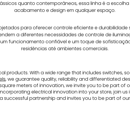
ssicos quanto contemporâneos, essa linha é a escolha 
acabamento e design em qualquer espaço.
ojetados para oferecer controle eficiente e durabilidade 
tendem a diferentes necessidades de controle de iluminaç
um funcionamento confiável e um toque de sofisticação
residências até ambientes comerciais.
rical products. With a wide range that includes switches, soc
els
, we guarantee quality, reliability and differentiated d
uare meters of innovation, we invite you to be part of ou
incorporating electrical innovation into your store, join u
d a successful partnership and invites you to be part of our