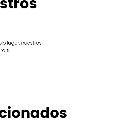
stros
lo lugar, nuestros
a ti.
acionados