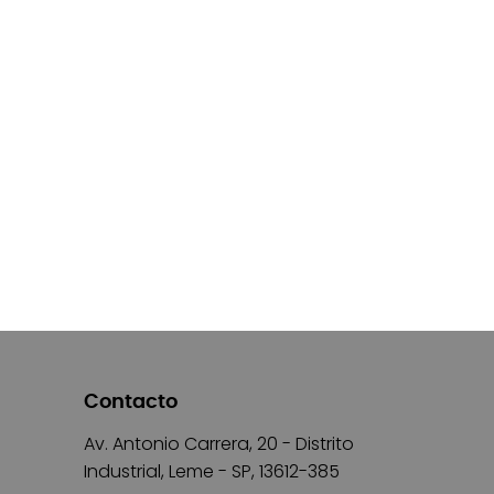
Contacto
Av. Antonio Carrera, 20 - Distrito
Industrial, Leme - SP, 13612-385