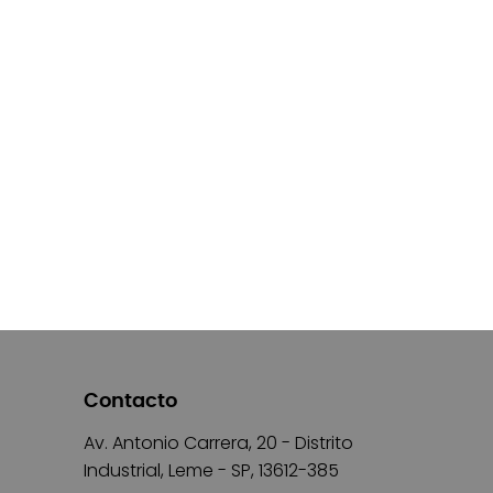
Contacto
Av. Antonio Carrera, 20 - Distrito
Industrial, Leme - SP, 13612-385