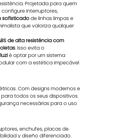
resistência. Projetada para quem 
configure interruptores, 
 sofisticado
 de linhas limpas e 
malista que valoriza qualquer 
BS de alta resistência com 
ioletas
. Isso evita o 
luzi
 é optar por um sistema 
modular com a estética impecável 
étricas. Com designs modernos e 
ara todos os seus dispositivos. 
egurança necessárias para o uso 
ruptores, enchufes, placas de
bilidad y diseño diferenciado.