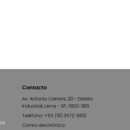
Contacto
Av. Antonio Carrera, 20 - Distrito
Industrial, Leme - SP, 13612-385
Teléfono: +55 (19) 3572-9100
ros
Correo electrónico: