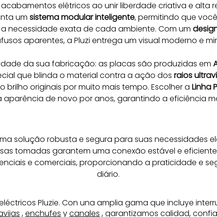
acabamentos elétricos ao unir liberdade criativa e alta 
enta um 
sistema modular inteligente
, permitindo que você 
a necessidade exata de cada ambiente. Com um 
design
os aparentes, a Pluzi entrega um visual moderno e mini
lidade da sua fabricação: as placas são produzidas em 
A
cial que blinda o material contra a ação dos 
raios ultrav
brilho originais por muito mais tempo. Escolher a 
Linha P
 a aparência de novo por anos, garantindo a eficiência 
ma solução robusta e segura para suas necessidades el
as tomadas garantem uma conexão estável e eficiente p
enciais e comerciais, proporcionando a praticidade e s
diário.
eléctricos Pluzie. Con una amplia gama que incluye inter
avijas
,
enchufes
y
canales
, garantizamos calidad, confia