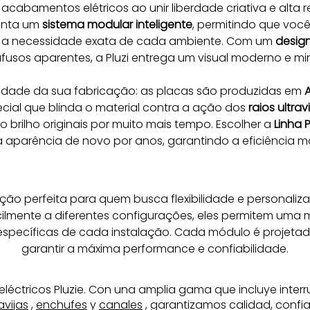
acabamentos elétricos ao unir liberdade criativa e alta 
enta um 
sistema modular inteligente
, permitindo que você 
a necessidade exata de cada ambiente. Com um 
design
os aparentes, a Pluzi entrega um visual moderno e mini
lidade da sua fabricação: as placas são produzidas em 
A
cial que blinda o material contra a ação dos 
raios ultrav
brilho originais por muito mais tempo. Escolher a 
Linha P
 a aparência de novo por anos, garantindo a eficiência 
ção perfeita para quem busca flexibilidade e personaliz
lmente a diferentes configurações, eles permitem uma m
specíficas de cada instalação. Cada módulo é projetad
garantir a máxima performance e confiabilidade.
eléctricos Pluzie. Con una amplia gama que incluye inter
avijas
,
enchufes
y
canales
, garantizamos calidad, confia