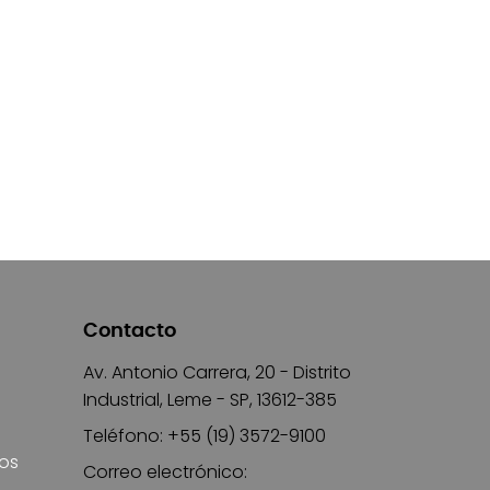
Contacto
Av. Antonio Carrera, 20 - Distrito
Industrial, Leme - SP, 13612-385
Teléfono: +55 (19) 3572-9100
ros
Correo electrónico: