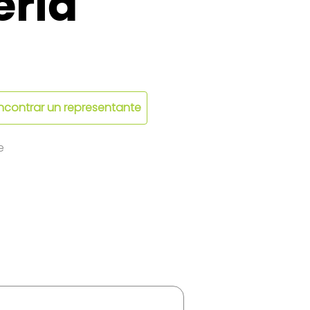
eria
ncontrar un representante
e