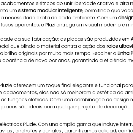
acabamentos elétricos ao unir liberdade criativa e alta 
enta um 
sistema modular inteligente
, permitindo que você 
a necessidade exata de cada ambiente. Com um 
design
os aparentes, a Pluzi entrega um visual moderno e mini
lidade da sua fabricação: as placas são produzidas em 
A
cial que blinda o material contra a ação dos 
raios ultrav
brilho originais por muito mais tempo. Escolher a 
Linha P
 a aparência de novo por anos, garantindo a eficiência 
uzie oferecem um toque final elegante e funcional para 
os e acabamentos, elas não só melhoram a estética do 
o às funções elétricas. Com uma combinação de design m
placas são ideais para qualquer projeto de decoração.
eléctricos Pluzie. Con una amplia gama que incluye inter
avijas
,
enchufes
y
canales
, garantizamos calidad, confia