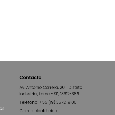
Contacto
Av. Antonio Carrera, 20 - Distrito
Industrial, Leme - SP, 13612-385
Teléfono: +55 (19) 3572-9100
ros
Correo electrónico: