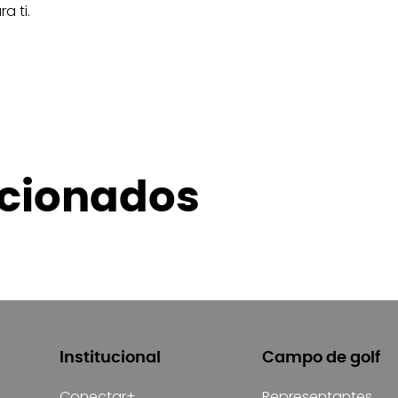
a ti.
acionados
Institucional
Campo de golf
Conectar+
Representantes