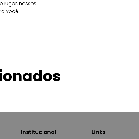
 lugar, nossos
ra você.
cionados
Institucional
Links