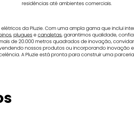
residências até ambientes comerciais.
 elétricos da Pluzie. Com uma ampla gama que inclui inte
pinos
,
plugues
e
canaletas
, garantimos qualidade, confia
mais de 20.000 metros quadrados de inovação, convida
revendendo nossos produtos ou incorporando inovação elé
elência. A Pluzie está pronta para construir uma parcer
os