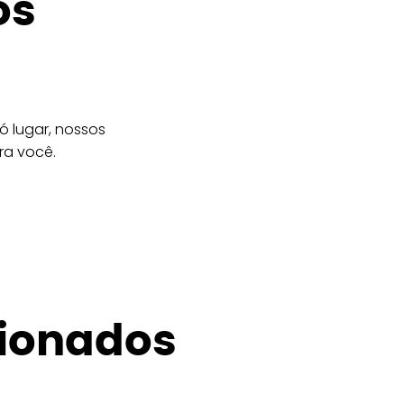
os
 lugar, nossos
ra você.
cionados