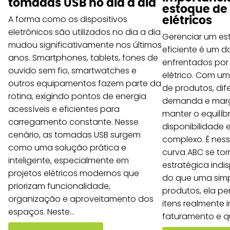
tomadas USB no dia a dia
estoque de
A forma como os dispositivos
elétricos
eletrônicos são utilizados no dia a dia
Gerenciar um es
mudou significativamente nos últimos
eficiente é um d
anos. Smartphones, tablets, fones de
enfrentados por
ouvido sem fio, smartwatches e
elétrico. Com u
outros equipamentos fazem parte da
de produtos, dif
rotina, exigindo pontos de energia
demanda e marg
acessíveis e eficientes para
manter o equilíbr
carregamento constante. Nesse
disponibilidade 
cenário, as tomadas USB surgem
complexo. É nes
como uma solução prática e
curva ABC se to
inteligente, especialmente em
estratégica indi
projetos elétricos modernos que
do que uma simp
priorizam funcionalidade,
produtos, ela per
organização e aproveitamento dos
itens realmente
espaços. Neste...
faturamento e qu