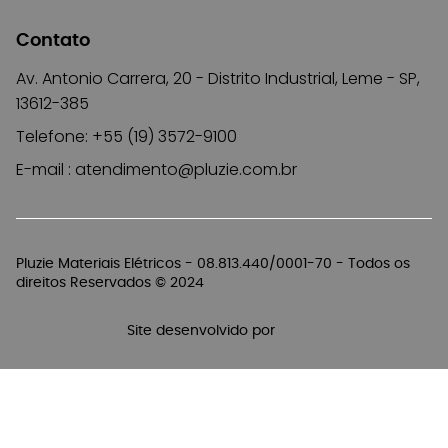
Contato
Av. Antonio Carrera, 20 - Distrito Industrial, Leme - SP,
13612-385
Telefone: +55 (19) 3572-9100
E-mail :
atendimento@pluzie.com.br
Pluzie Materiais Elétricos - 08.813.440/0001-70 - Todos os
direitos Reservados © 2024
Site desenvolvido por