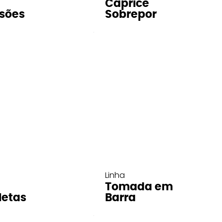
Caprice
sões
Sobrepor
Linha
Tomada em
letas
Barra