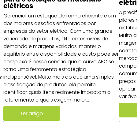
elétr
elétricos
A preci
Gerenciar um estoque de forma eficiente é um
pilares
dos maiores desafios enfrentados por
distrib
empresas do setor elétrico. Com uma grande
,
Muito 
variedade de produtos, diferentes níveis de
margem 
demanda e margens variadas, manter o
correta
equilíbrio entre disponibilidade e custo pode ser
mercad
complexo. É nesse cenário que a curva ABC se
compor
torna uma ferramenta estratégica
comum 
indispensável. Muito mais do que uma simples
s
preços
classificação de produtos, ela permite
aplica
identificar quais itens realmente impactam o
variáve
faturamento e quais exigem maior...
Ler artigo