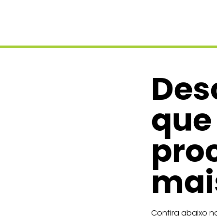
Des
que
pro
mais
Confira abaixo no