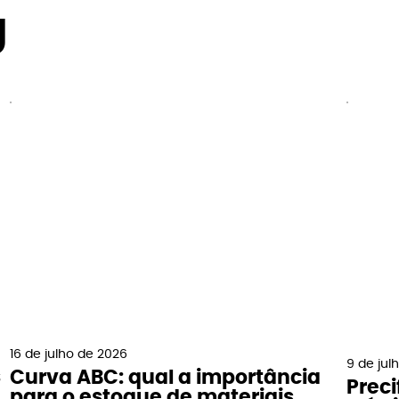
g
16 de julho de 2026
9 de jul
s
Curva ABC: qual a importância
Preci
para o estoque de materiais