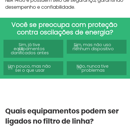
NBR 14136 e possuem selo de segurança, garantindo 
desempenho e confiabilidade.
Você se preocupa com proteção 
contra oscilações de energia?
Sim, já tive 
Sim, mas não uso 
0
%
equipamentos 
nenhum dispositivo
0
%
danificados antes
Um pouco, mas não 
Não, nunca tive 
0
%
0
%
sei o que usar
Quais equipamentos podem ser 
ligados no filtro de linha?