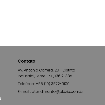
Contato
Av. Antonio Carrera, 20 - Distrito
Industrial, Leme - SP, 13612-385
Telefone: +55 (19) 3572-9100
E-mail :
atendimento@pluzie.com.br
s