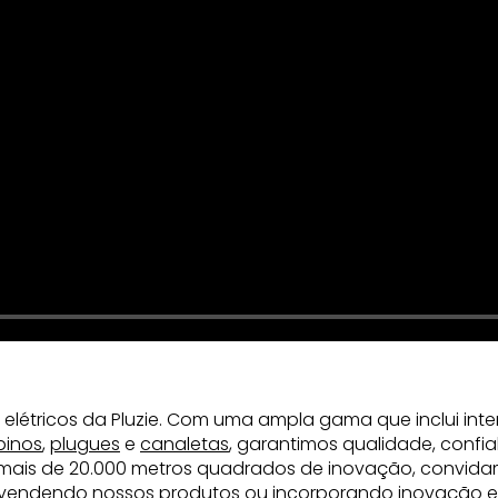
 elétricos da Pluzie. Com uma ampla gama que inclui inte
pinos
,
plugues
e
canaletas
, garantimos qualidade, confia
mais de 20.000 metros quadrados de inovação, convida
revendendo nossos produtos ou incorporando inovação elé