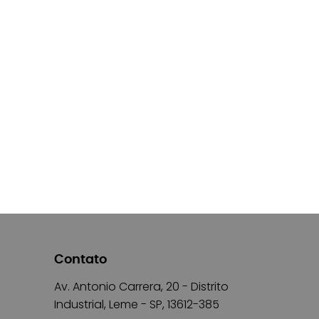
Contato
Av. Antonio Carrera, 20 - Distrito
Industrial, Leme - SP, 13612-385