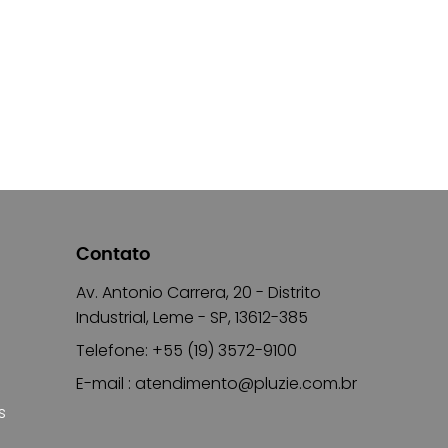
Contato
Av. Antonio Carrera, 20 - Distrito
Industrial, Leme - SP, 13612-385
Telefone: +55 (19) 3572-9100
E-mail :
atendimento@pluzie.com.br
s