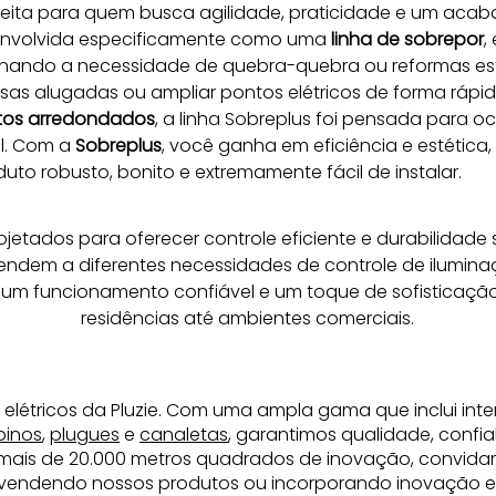
rfeita para quem busca agilidade, praticidade e um aca
nvolvida especificamente como uma 
linha de sobrepor
,
inando a necessidade de quebra-quebra ou reformas estru
asas alugadas ou ampliar pontos elétricos de forma rápid
tos arredondados
, a linha Sobreplus foi pensada para 
. Com a 
Sobreplus
, você ganha em eficiência e estética
uto robusto, bonito e extremamente fácil de instalar.
ojetados para oferecer controle eficiente e durabilidade 
tendem a diferentes necessidades de controle de iluminaç
um funcionamento confiável e um toque de sofisticação
residências até ambientes comerciais.
 elétricos da Pluzie. Com uma ampla gama que inclui inte
pinos
,
plugues
e
canaletas
, garantimos qualidade, confia
mais de 20.000 metros quadrados de inovação, convida
revendendo nossos produtos ou incorporando inovação elé