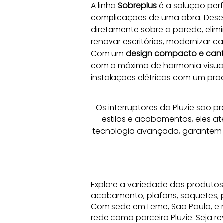
A linha 
Sobreplus
 é a solução pe
complicações de uma obra. Dese
diretamente sobre a parede, elim
renovar escritórios, modernizar c
Com um 
design compacto e can
com o máximo de harmonia visual
instalações elétricas com um prod
Os interruptores da Pluzie são pr
estilos e acabamentos, eles a
tecnologia avançada, garantem 
Explore a variedade dos produtos
acabamento,
plafons
,
soquetes
,
Com sede em Leme, São Paulo, e 
rede como parceiro Pluzie. Seja 