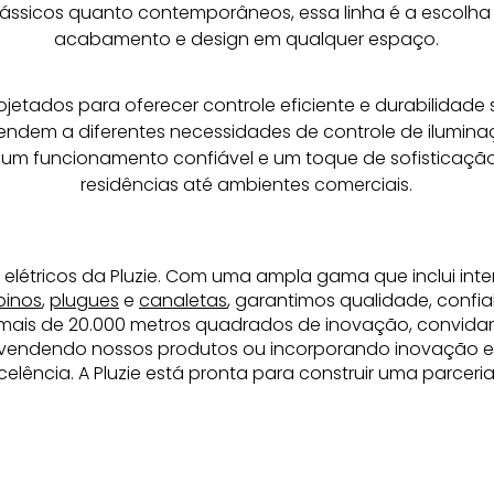
ssicos quanto contemporâneos, essa linha é a escolha 
acabamento e design em qualquer espaço.
ojetados para oferecer controle eficiente e durabilidade 
tendem a diferentes necessidades de controle de iluminaç
um funcionamento confiável e um toque de sofisticação
residências até ambientes comerciais.
 elétricos da Pluzie. Com uma ampla gama que inclui inte
pinos
,
plugues
e
canaletas
, garantimos qualidade, confia
mais de 20.000 metros quadrados de inovação, convida
revendendo nossos produtos ou incorporando inovação elé
elência. A Pluzie está pronta para construir uma parcer