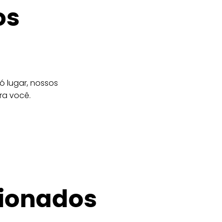
os
 lugar, nossos
ra você.
cionados