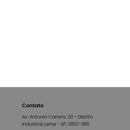
Contato
Av. Antonio Carrera, 20 - Distrito
Industrial, Leme - SP, 13612-385