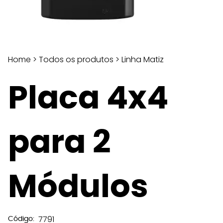
Home
>
Todos os produtos
>
Linha Matiz
Placa 4x4
para 2
Módulos
7791
Código: