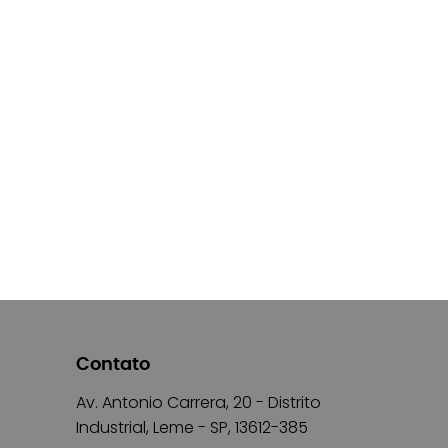
Contato
Av. Antonio Carrera, 20 - Distrito
Industrial, Leme - SP, 13612-385