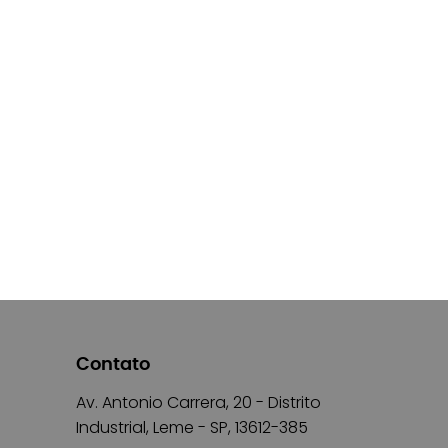
Contato
Av. Antonio Carrera, 20 - Distrito
Industrial, Leme - SP, 13612-385