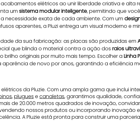
acabamentos elétricos ao unir liberdade criativa e alta 
enta um 
sistema modular inteligente
, permitindo que você 
a necessidade exata de cada ambiente. Com um 
design
os aparentes, a Pluzi entrega um visual moderno e mini
lidade da sua fabricação: as placas são produzidas em 
A
cial que blinda o material contra a ação dos 
raios ultrav
brilho originais por muito mais tempo. Escolher a 
Linha P
 a aparência de novo por anos, garantindo a eficiência 
 elétricos da Pluzie. Com uma ampla gama que inclui inte
pinos
,
plugues
e
canaletas
, garantimos qualidade, confia
mais de 20.000 metros quadrados de inovação, convida
revendendo nossos produtos ou incorporando inovação elé
elência. A Pluzie está pronta para construir uma parcer