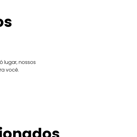
os
 lugar, nossos
ra você.
cionados