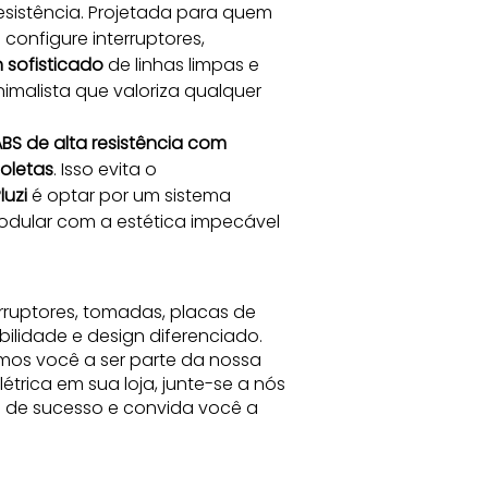
resistência. Projetada para quem 
configure interruptores, 
 sofisticado
 de linhas limpas e 
malista que valoriza qualquer 
BS de alta resistência com 
ioletas
. Isso evita o 
luzi
 é optar por um sistema 
modular com a estética impecável 
rruptores, tomadas, placas de
bilidade e design diferenciado.
mos você a ser parte da nossa
trica em sua loja, junte-se a nós
ia de sucesso e convida você a