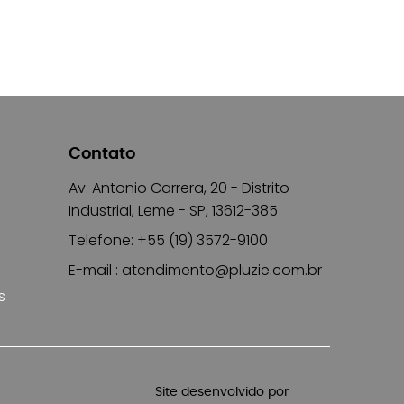
Contato
Av. Antonio Carrera, 20 - Distrito
Industrial, Leme - SP, 13612-385
Telefone: +55 (19) 3572-9100
E-mail :
atendimento@pluzie.com.br
s
Site desenvolvido por