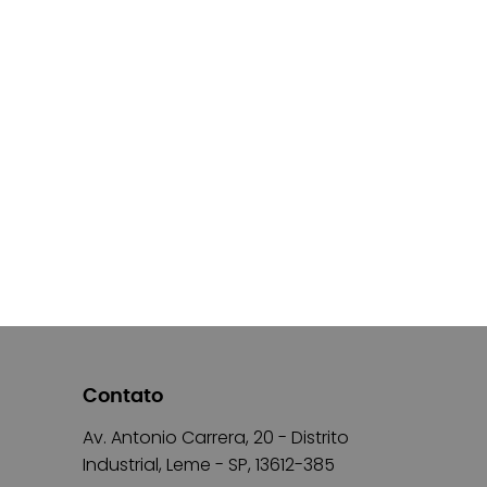
Contato
Av. Antonio Carrera, 20 - Distrito
Industrial, Leme - SP, 13612-385