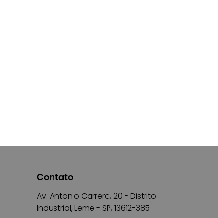
Contato
Av. Antonio Carrera, 20 - Distrito
Industrial, Leme - SP, 13612-385