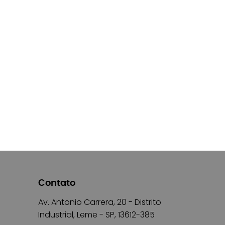
Contato
Av. Antonio Carrera, 20 - Distrito
Industrial, Leme - SP, 13612-385