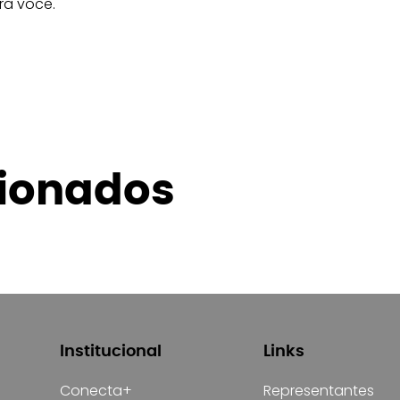
ra você.
cionados
Institucional
Links
Conecta+
Representantes