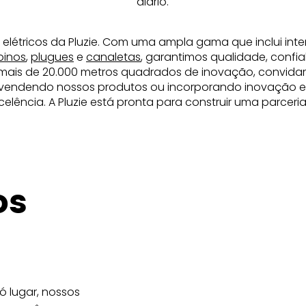
diário.
 elétricos da Pluzie. Com uma ampla gama que inclui inte
pinos
,
plugues
e
canaletas
, garantimos qualidade, confia
mais de 20.000 metros quadrados de inovação, convida
revendendo nossos produtos ou incorporando inovação elé
elência. A Pluzie está pronta para construir uma parcer
os
 lugar, nossos