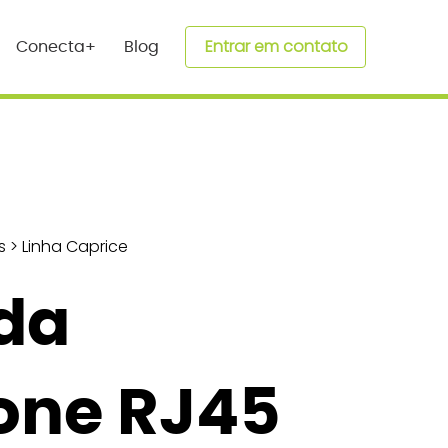
Entrar em contato
Conecta+
Blog
s
>
Linha Caprice
da
one RJ45