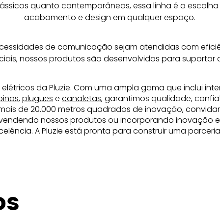
ssicos quanto contemporâneos, essa linha é a escolha 
acabamento e design em qualquer espaço.
ecessidades de comunicação sejam atendidas com eficiên
ciais, nossos produtos são desenvolvidos para suportar 
 elétricos da Pluzie. Com uma ampla gama que inclui inte
pinos
,
plugues
e
canaletas
, garantimos qualidade, confia
mais de 20.000 metros quadrados de inovação, convida
revendendo nossos produtos ou incorporando inovação elé
elência. A Pluzie está pronta para construir uma parcer
os