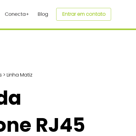
Entrar em contato
Conecta+
Blog
s
>
Linha Matiz
da
one RJ45