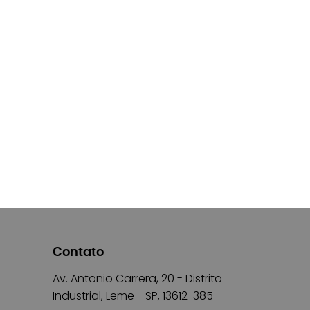
Contato
Av. Antonio Carrera, 20 - Distrito
Industrial, Leme - SP, 13612-385