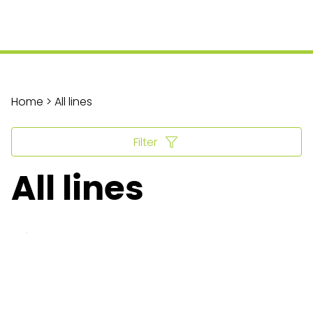
Home > All lines
Filter
All lines