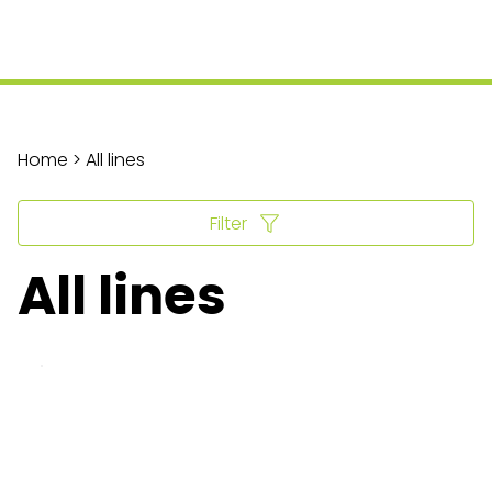
Home > All lines
Filter
All lines