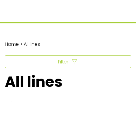
Home > All lines
Filter
All lines