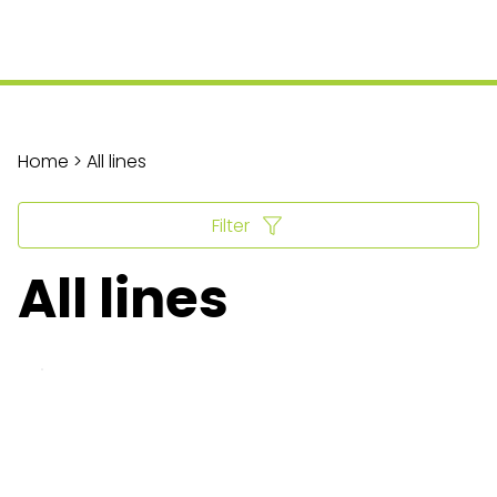
Home > All lines
Filter
All lines