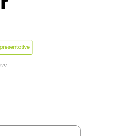
r
epresentative
ive