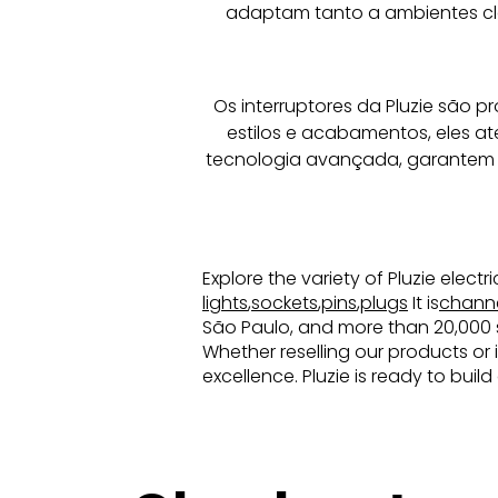
adaptam tanto a ambientes clá
Os interruptores da Pluzie são pr
estilos e acabamentos, eles a
tecnologia avançada, garantem 
Explore the variety of Pluzie elect
lights
,
sockets
,
pins
,
plugs
It is
chann
São Paulo, and more than 20,000 sq
Whether reselling our products or 
excellence. Pluzie is ready to buil