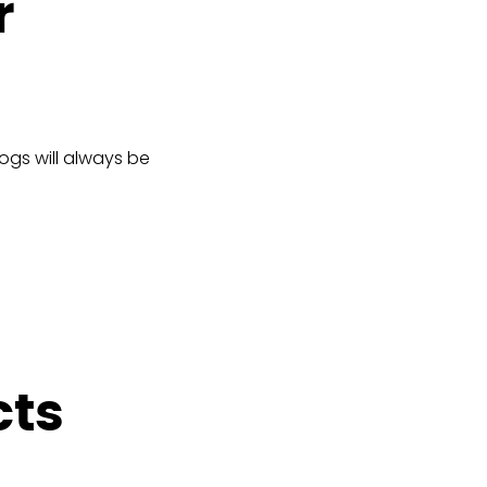
r
logs will always be
cts