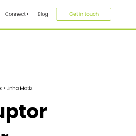
Get in touch
Connect+
Blog
s
>
Linha Matiz
uptor