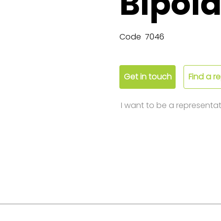
Bipola
Code
7046
Get in touch
Find a r
I want to be a representat