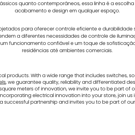
ssicos quanto contemporâneos, essa linha é a escolha 
acabamento e design em qualquer espaço.
ojetados para oferecer controle eficiente e durabilidade 
tendem a diferentes necessidades de controle de iluminaç
um funcionamento confiável e um toque de sofisticação
residências até ambientes comerciais.
rical products. With a wide range that includes switches, soc
els
, we guarantee quality, reliability and differentiated d
uare meters of innovation, we invite you to be part of ou
incorporating electrical innovation into your store, join u
d a successful partnership and invites you to be part of our