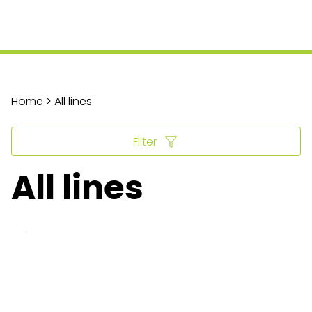
Home > All lines
Filter
All lines