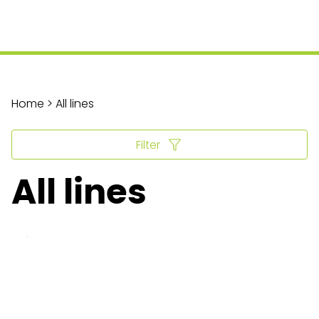
Home > All lines
Filter
All lines