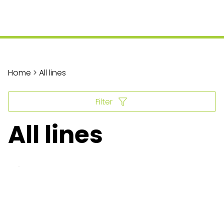
Home > All lines
Filter
All lines