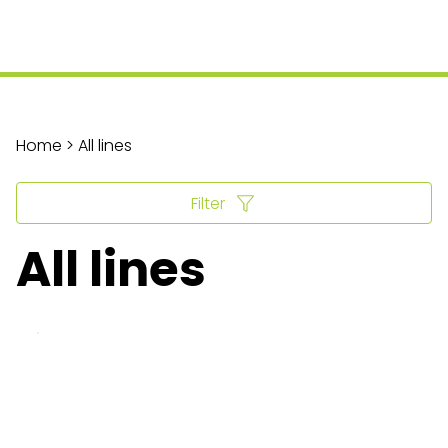
Home > All lines
Filter
All lines