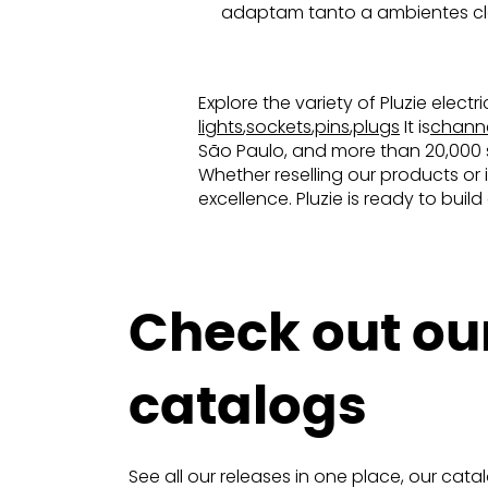
adaptam tanto a ambientes clá
Explore the variety of Pluzie elect
lights
,
sockets
,
pins
,
plugs
It is
chann
São Paulo, and more than 20,000 sq
Whether reselling our products or 
excellence. Pluzie is ready to buil
Check out ou
catalogs
See all our releases in one place, our cata