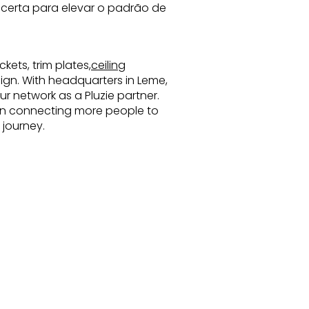
certa para elevar o padrão de 
kets, trim plates,
ceiling
esign. With headquarters in Leme,
r network as a Pluzie partner.
s in connecting more people to
 journey.