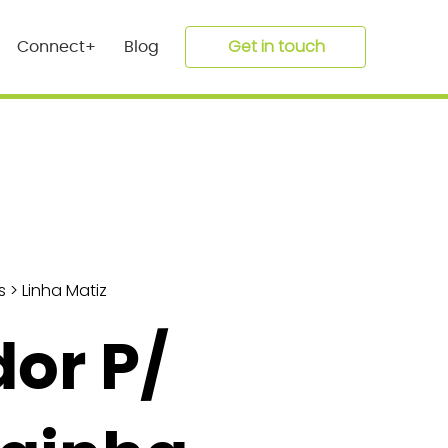
Get in touch
Connect+
Blog
s
>
Linha Matiz
or P/