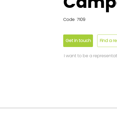
Camp
Code
7109
Get in touch
Find a r
I want to be a representat