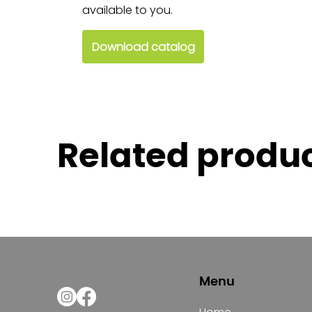
available to you.
Download catalog
Related produ
Menu