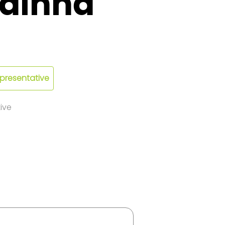
ainha
epresentative
ive