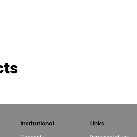
cts
Institutional
Links