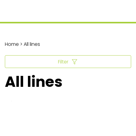
Home > All lines
Filter
All lines