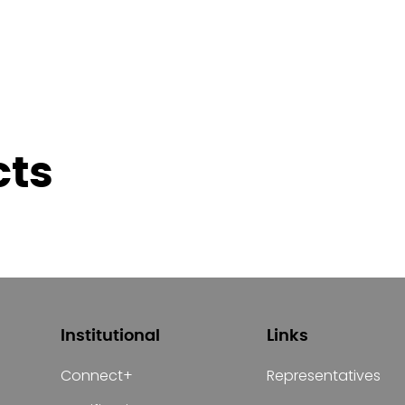
cts
Institutional
Links
Connect+
Representatives