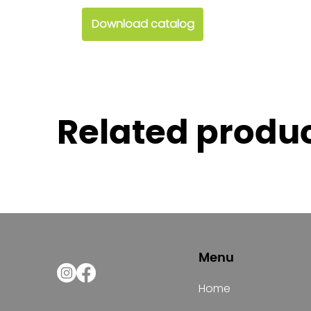
Download catalog
Related produ
Menu
Home