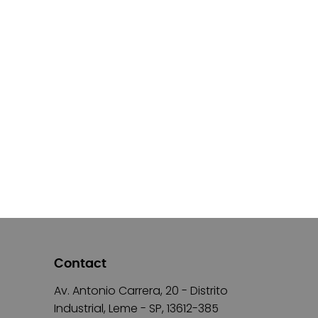
Contact
Av. Antonio Carrera, 20 - Distrito
Industrial, Leme - SP, 13612-385