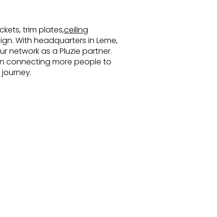
kets, trim plates,
ceiling
esign. With headquarters in Leme,
r network as a Pluzie partner.
s in connecting more people to
 journey.