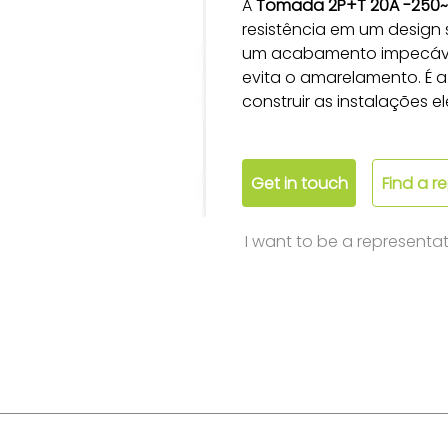
A 
Tomada 2P+T 20A -250~ 
resistência em um design 
um acabamento impecável,
evita o amarelamento. É a
construir as instalações e
Get in touch
Find a r
I want to be a representat