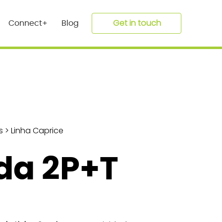
Get in touch
Connect+
Blog
s
>
Linha Caprice
a 2P+T