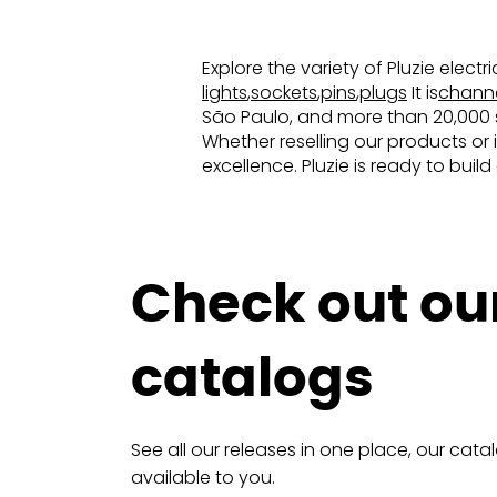
Explore the variety of Pluzie elect
lights
,
sockets
,
pins
,
plugs
It is
chann
São Paulo, and more than 20,000 sq
Whether reselling our products or 
excellence. Pluzie is ready to buil
Check out ou
catalogs
See all our releases in one place, our cata
available to you.