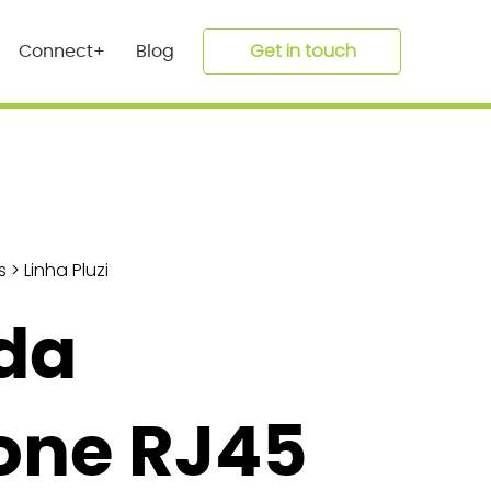
Get in touch
Connect+
Blog
s
>
Linha Pluzi
da
one RJ45