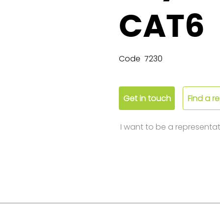
CAT6
Code
7230
Get in touch
Find a r
I want to be a representat