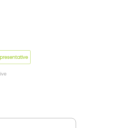
epresentative
ive