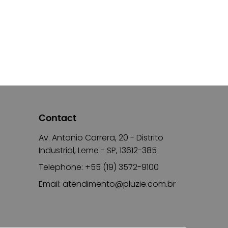
Contact
Av. Antonio Carrera, 20 - Distrito
Industrial, Leme - SP, 13612-385
Telephone: +55 (19) 3572-9100
Email:
atendimento@pluzie.com.br