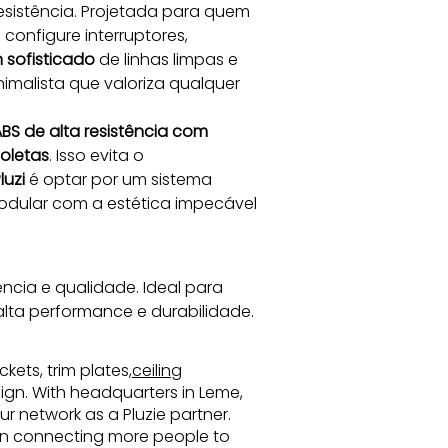
resistência. Projetada para quem 
configure interruptores, 
 sofisticado
 de linhas limpas e 
malista que valoriza qualquer 
BS de alta resistência com 
ioletas
. Isso evita o 
luzi
 é optar por um sistema 
modular com a estética impecável 
cia e qualidade. Ideal para 
alta performance e durabilidade.
kets, trim plates,
ceiling
esign. With headquarters in Leme,
r network as a Pluzie partner.
s in connecting more people to