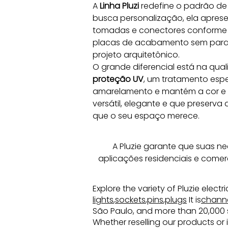
A 
Linha Pluzi
 redefine o padrão de 
busca personalização, ela apres
tomadas e conectores conforme 
placas de acabamento sem parafus
projeto arquitetônico.
O grande diferencial está na qua
proteção UV
, um tratamento espe
amarelamento e mantém a cor e o 
versátil, elegante e que preserva
que o seu espaço merece.
A Pluzie garante que suas n
aplicações residenciais e comer
Explore the variety of Pluzie elect
lights
,
sockets
,
pins
,
plugs
It is
chann
São Paulo, and more than 20,000 sq
Whether reselling our products or 