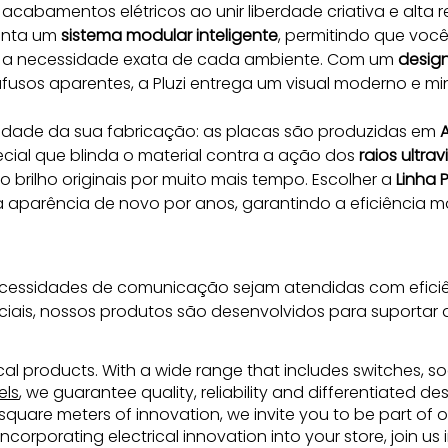
acabamentos elétricos ao unir liberdade criativa e alta 
enta um 
sistema modular inteligente
, permitindo que você 
a necessidade exata de cada ambiente. Com um 
design
os aparentes, a Pluzi entrega um visual moderno e mini
lidade da sua fabricação: as placas são produzidas em 
A
cial que blinda o material contra a ação dos 
raios ultrav
brilho originais por muito mais tempo. Escolher a 
Linha P
 a aparência de novo por anos, garantindo a eficiência 
ecessidades de comunicação sejam atendidas com eficiên
ciais, nossos produtos são desenvolvidos para suportar 
rical products. With a wide range that includes switches, soc
els
, we guarantee quality, reliability and differentiated d
uare meters of innovation, we invite you to be part of ou
incorporating electrical innovation into your store, join u