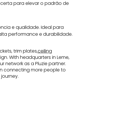
certa para elevar o padrão de 
cia e qualidade. Ideal para 
alta performance e durabilidade.
kets, trim plates,
ceiling
esign. With headquarters in Leme,
r network as a Pluzie partner.
s in connecting more people to
 journey.