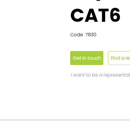
CAT6
Code
7830
Get in touch
Find a r
I want to be a representat