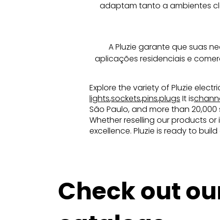
adaptam tanto a ambientes clá
A Pluzie garante que suas n
aplicações residenciais e comer
Explore the variety of Pluzie elect
lights
,
sockets
,
pins
,
plugs
It is
chann
São Paulo, and more than 20,000 sq
Whether reselling our products or 
excellence. Pluzie is ready to buil
Check out ou