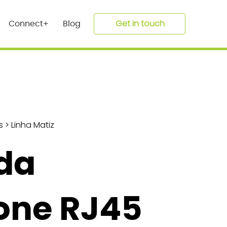
Get in touch
Connect+
Blog
s
>
Linha Matiz
da
one RJ45