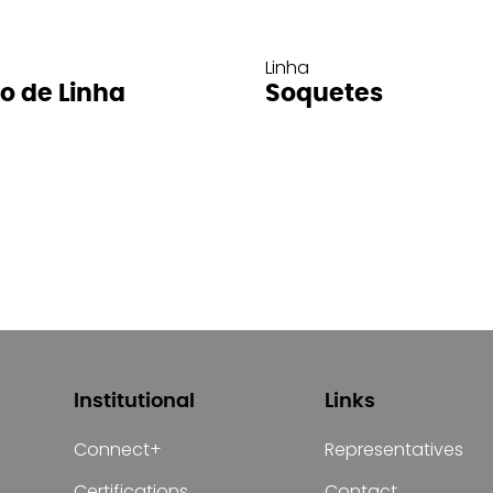
Linha
ro de Linha
Soquetes
Institutional
Links
Connect+
Representatives
Certifications
Contact