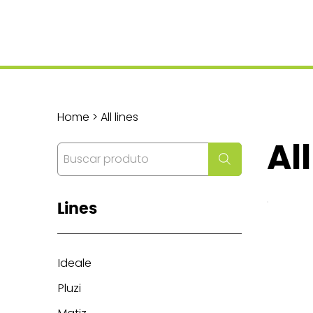
Home > All lines
All
Lines
Ideale
Pluzi