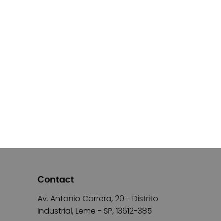
Contact
Av. Antonio Carrera, 20 - Distrito
Industrial, Leme - SP, 13612-385