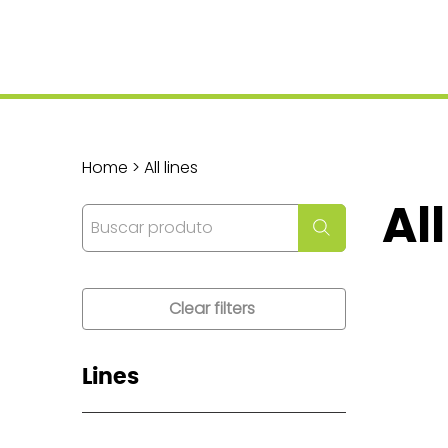
Home > All lines
All
Clear filters
Lines